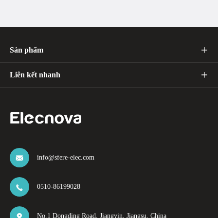
Sản phẩm

Liên kết nhanh

info@sfere-elec.com

0510-86199028

No.1 Dongding Road, Jiangyin, Jiangsu, China
