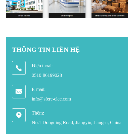
THÔNG TIN LIÊN HỆ
Điện thoại:

0510-86199028
E-mail:

info@sfere-elec.com
Thêm:

No.1 Dongding Road, Jiangyin, Jiangsu, China