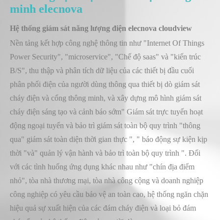
minh elecnova
Hệ thống giám sát năng lượng điện elecnova cloudview
Nền tảng kết hợp công nghệ thông tin như "Internet Of Things
Power Security", "microservice", "Chế độ saas" và "kiến trúc
B/S", thu thập và phân tích dữ liệu của các thiết bị đầu cuối
phân phối điện của người dùng thông qua thiết bị dò giám sát
cháy điện và cổng thông minh, và xây dựng mô hình giám sát
cháy điện sáng tạo và cảnh báo sớm" Giám sát trực tuyến hoạt
động ngoại tuyến và bảo trì giám sát toàn bộ quy trình "thông
qua" giám sát toàn diện thời gian thực ", " báo động sự kiện kịp
thời "và" quản lý vận hành và bảo trì toàn bộ quy trình ". Đối
với các tình huống ứng dụng khác nhau như "chín địa điểm
nhỏ", tòa nhà thương mại, tòa nhà công cộng và doanh nghiệp
công nghiệp có yêu cầu bảo vệ an toàn cao, hệ thống ngăn chặn
hiệu quả sự xuất hiện của các đám cháy điện và loại bỏ đám