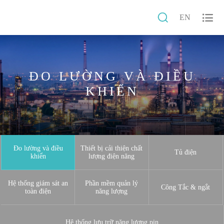


EN
ĐO LƯỜNG VÀ ĐIỀU
KHIỂN
Đo lường và điều
Thiết bị cải thiện chất
Tủ điện
khiển
lượng điện năng
Hệ thống giám sát an
Phần mềm quản lý
Công Tắc & ngắt
toàn điện
năng lượng
Hệ thống lưu trữ năng lượng pin