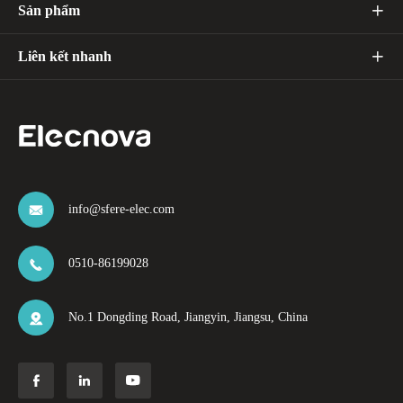
Sản phẩm

Liên kết nhanh

info@sfere-elec.com

0510-86199028

No.1 Dongding Road, Jiangyin, Jiangsu, China



