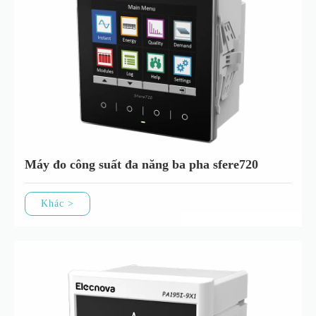
Máy đo công suất đa năng ba pha sfere720
Khác >