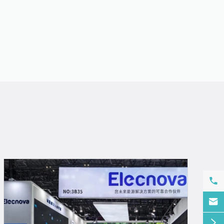


