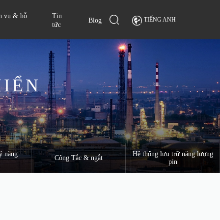
h vụ & hỗ
Tin
TIẾNG ANH
Blog
tức
HIỂN
ý năng
Hệ thống lưu trữ năng lượng
Công Tắc & ngắt
pin