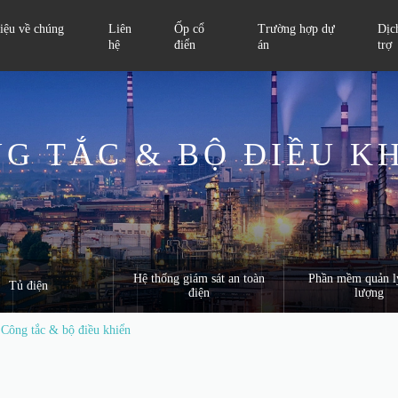
hiệu về chúng
Liên
Ốp cổ
Trường hợp dự
Dịc
hệ
điển
án
trợ
G TẮC & BỘ ĐIỀU K
Hệ thống giám sát an toàn
Phần mềm quản l
Tủ điện
điện
lượng
Công tắc & bộ điều khiển