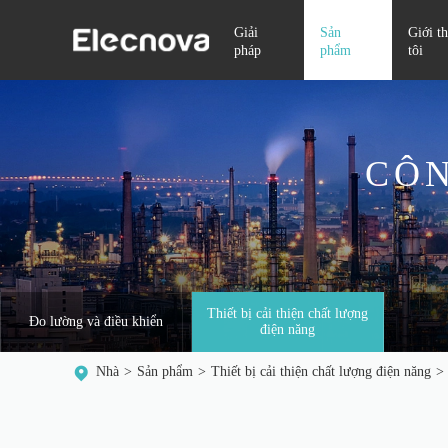
Giải
Sản
Giới t
pháp
phẩm
tôi
CÔN
Thiết bị cải thiện chất lượng
Đo lường và điều khiển
điện năng
Nhà
Sản phẩm
Thiết bị cải thiện chất lượng điện năng