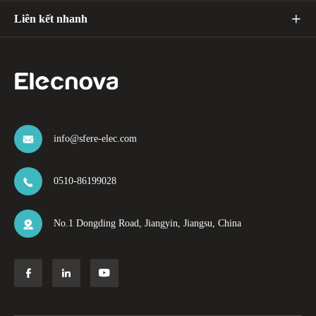
Liên kết nhanh

info@sfere-elec.com

0510-86199028

No.1 Dongding Road, Jiangyin, Jiangsu, China



