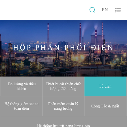


EN
HỘP PHÂN PHỐI ĐIỆN
Đo lường và điều
Thiết bị cải thiện chất
Tủ điện
khiển
lượng điện năng
Hệ thống giám sát an
Phần mềm quản lý
Công Tắc & ngắt
toàn điện
năng lượng
Hệ thống lưu trữ năng lượng pin